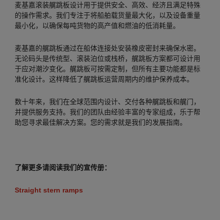
麦基嘉滚装艉跳板设计用于提供安全、高效、经济且满足特殊
的操作需求。我们专注于将船舶载货量最大化，以及设备重量
最小化，以确保每吨货物的高产值和燃油的低消耗量。
麦基嘉的艉跳板通过在船体连接处安装橡皮密封来确保水密。
无论码头是传统型、滚装泊位或栈桥，艉跳板方案都可设计用
于应对潮汐变化。艉跳板可按需定制，但所有主要功能都是标
准化设计。这样降低了艉跳板运营周期内的维护保养成本。
数十年来，我们在全球范围内设计、交付各种艉跳板和艉门，
并提供服务支持。我们的团队由经验丰富的专家组成，乐于帮
助您寻求最佳解决方案。您的需求就是我们的发展指南。
了解更多请阅读我们的宣传册：
Straight stern ramps