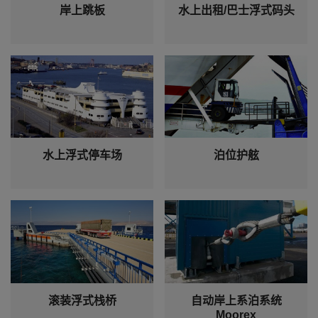
岸上跳板
水上出租/巴士浮式码头
水上浮式停车场
泊位护舷
滚装浮式栈桥
自动岸上系泊系统
Moorex