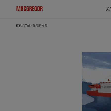
关
首页
⁄
产品
⁄
极地科考船