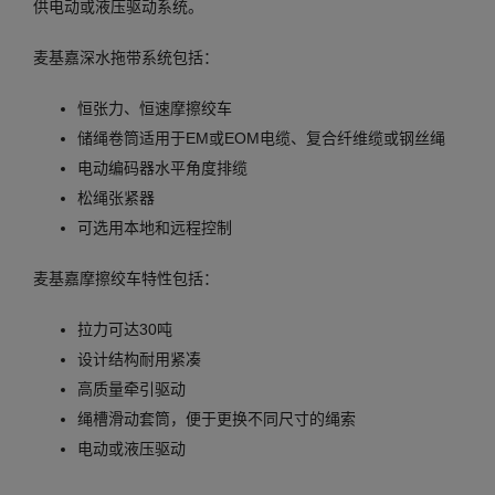
供电动或液压驱动系统。
麦基嘉深水拖带系统包括：
恒张力、恒速摩擦绞车
储绳卷筒适用于EM或EOM电缆、复合纤维缆或钢丝绳
电动编码器水平角度排缆
松绳张紧器
可选用本地和远程控制
麦基嘉摩擦绞车特性包括：
拉力可达30吨
设计结构耐用紧凑
高质量牵引驱动
绳槽滑动套筒，便于更换不同尺寸的绳索
电动或液压驱动