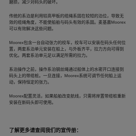
磨损，减少对码头的破坏。
传统的系泊是利用较高甲板的缆绳系固在较短的泊位，导致无
效的缆绳角度，不能使船舶与码头有效的系固。麦基嘉Moorex
可以有效解决这些问题。
Moorex包含一台自动张力的绞车，绞车可以安装在码头任何位
置，两套系泊单元安装在船上，与外板齐平，拉力方向可得到
优化。两套系泊单元足以满足所需的拉力。
系泊操作之前，操作系泊钢丝绳通过船体上的水密开口连接到
码头上的带缆桩。一旦连接，Moorex系统可调节任何船上运
动，保持恒定的张力。
Moorex配置灵活，
如果船舶改变航线，只需将岸置带缆桩重新
安装在新码头即可使用。
了解更多请查阅我们的宣传册：