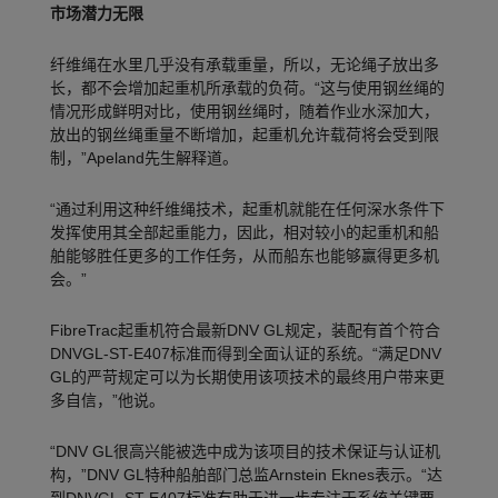
市场潜力无限
纤维绳在水里几乎没有承载重量，所以，无论绳子放出多
长，都不会增加起重机所承载的负荷。“这与使用钢丝绳的
情况形成鲜明对比，使用钢丝绳时，随着作业水深加大，
放出的钢丝绳重量不断增加，起重机允许载荷将会受到限
制，”Apeland先生解释道。
“通过利用这种纤维绳技术，起重机就能在任何深水条件下
发挥使用其全部起重能力，因此，相对较小的起重机和船
舶能够胜任更多的工作任务，从而船东也能够赢得更多机
会。”
FibreTrac起重机符合最新DNV GL规定，装配有首个符合
DNVGL-ST-E407标准而得到全面认证的系统。“满足DNV
GL的严苛规定可以为长期使用该项技术的最终用户带来更
多自信，”他说。
“DNV GL很高兴能被选中成为该项目的技术保证与认证机
构，”DNV GL特种船舶部门总监Arnstein Eknes表示。“达