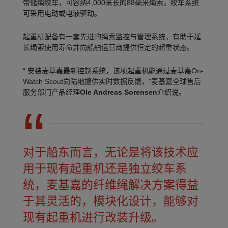
带储绳绞车，可容纳4,000米长的88毫米绳索。绞车系统
可采用电动或电液驱动。
起重机配备有一套先进的绳索监控与管理系统，有助于延
长绳索使用寿命并向船舶运营商提供恒定的起重状态。
“ 安装麦基嘉最新控制系统，该项起重机能通过麦基嘉On-
Watch Scout向陆地提供实时数据反馈，”麦基嘉全球售后
服务部门产品经理
Ole Andreas Sorensen
介绍说。
对于船东而言，无论是将该技术应
用于现有起重机还是独立绞车系
统，麦基嘉的纤维绳解决方案得益
于其灵活的，模块化设计，能够对
现有起重机进行改装升级。