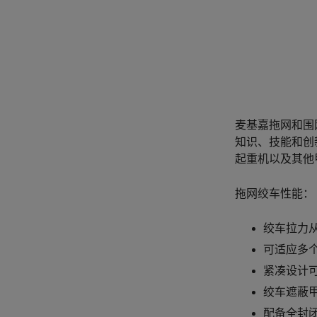
麦基嘉拖网和围
知识、技能和创
起重机以及其他
拖网绞车性能：
绞车拉力从
可适应多
紧凑设计
绞车遮蔽
配备全封