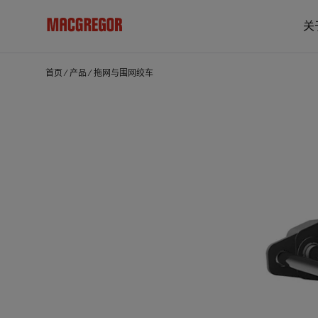
关
首页
⁄
产品
⁄
拖网与围网绞车