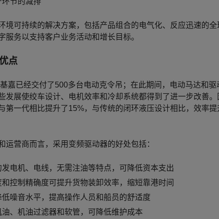
产环节的减排
环境可持续的解决方案，包括产品组合的电气化、反应迅速的全
字服务以支持客户业务活动和增长目标。
优点
，麦基嘉已经交付了500多台电动克令吊；在此期间，电动马达和
些发展使绞车设计、电机效率和冷却系统都得到了进一步改善。
与第一代相比提升了15%，与传统的闭环液压设计相比，效率提
和运营商而言，采用变频驱动器的好处包括：
的发电机、电线，无需注油等特点，可降低资本支出
度和控制精确度可提升货物装卸效率，缩短靠港时间
降低噪音水平，提高操作人员和船员的舒适度
机油、机油过滤器和软管，可降低维护成本