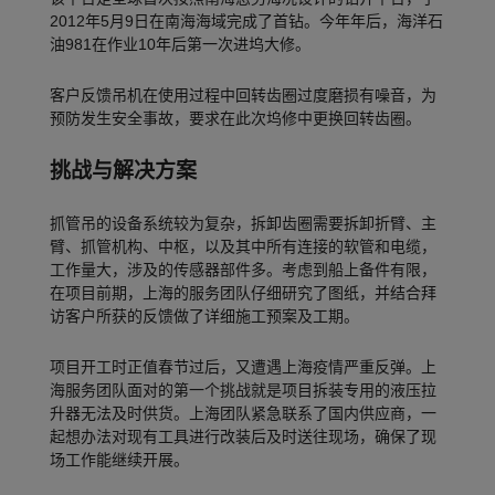
2012年5月9日在南海海域完成了首钻。今年年后，海洋石
油981在作业10年后第一次进坞大修。
客户反馈吊机在使用过程中回转齿圈过度磨损有噪音，为
预防发生安全事故，要求在此次坞修中更换回转齿圈。
挑战与解决方案
抓管吊的设备系统较为复杂，拆卸齿圈需要拆卸折臂、主
臂、抓管机构、中枢，以及其中所有连接的软管和电缆，
工作量大，涉及的传感器部件多。考虑到船上备件有限，
在项目前期，上海的服务团队仔细研究了图纸，并结合拜
访客户所获的反馈做了详细施工预案及工期。
项目开工时正值春节过后，又遭遇上海疫情严重反弹。上
海服务团队面对的第一个挑战就是项目拆装专用的液压拉
升器无法及时供货。上海团队紧急联系了国内供应商，一
起想办法对现有工具进行改装后及时送往现场，确保了现
场工作能继续开展。